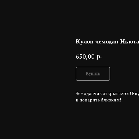
Кулон чемодан Ньют
р.
650,00
Купить
Чемоданчик открывается! В
и подарить близким!